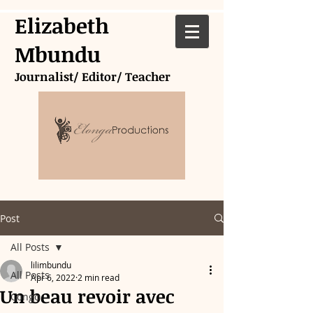
Elizabeth
Mbundu
Journalist/ Editor/ Teacher
Post
All Posts
lilimbundu
All Posts
Apr 6, 2022
2 min read
Un beau revoir avec
Congo