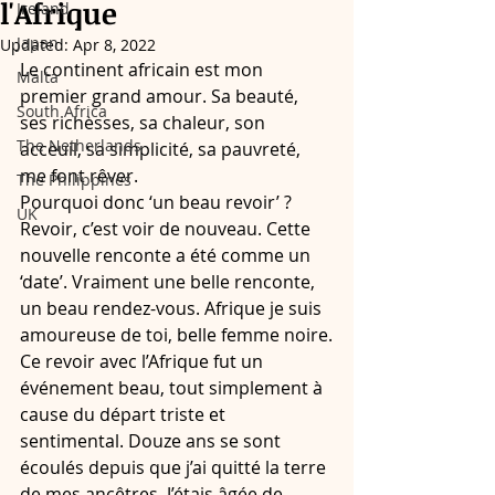
l'Afrique
Ireland
Japan
Updated:
Apr 8, 2022
Le continent africain est mon 
Malta
premier grand amour. Sa beauté, 
South Africa
ses richèsses, sa chaleur, son 
The Netherlands
acceuil, sa simplicité, sa pauvreté, 
me font rêver.
The Philippines
Pourquoi donc ‘un beau revoir’ ? 
UK
Revoir, c’est voir de nouveau. Cette 
nouvelle renconte a été comme un 
‘date’. Vraiment une belle renconte, 
un beau rendez-vous. Afrique je suis 
amoureuse de toi, belle femme noire.
Ce revoir avec l’Afrique fut un 
événement beau, tout simplement à 
cause du départ triste et 
sentimental. Douze ans se sont 
écoulés depuis que j’ai quitté la terre 
de mes ancêtres. J’étais âgée de 