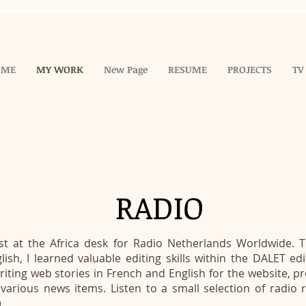
OME
MY WORK
New Page
RESUME
PROJECTS
TV
RADIO
st at the Africa desk for Radio Netherlands Worldwide. 
sh, I learned valuable editing skills within the DALET edit
riting web stories in French and English for the website, p
various news items. Listen to a small selection of radio 
.