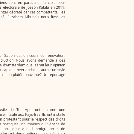
ens sont en particulier la cible pour
e électorale de Joseph Kabila en 2011.
anger décrété par ces combattants, les
ssé. Elizabeth Mbundu nous livre les
 Sation est en cours de rénovation.
struction. Nous avons demandé à des
e d'Amsterdam quel serait leur opinion
a capitale néerlandaise, aurait un style
leuse ou plutôt innovante? Un reportage
asile de Ter Apel ont entamé une
er l'asile aux Pays-Bas. Ils ont installé
 protestant pour le respect des droits
 pratiques inhumaines du Service de
sation. Le service d'immigration et de
nifestant deux options: vous négociez