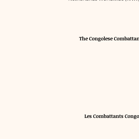
The Congolese Combattan
Unknown Track
-
Unknown Artist
00:00
/
00:00
Les Combattants Congol
Unknown Track
-
Unknown Artist
00:00
/
00:00