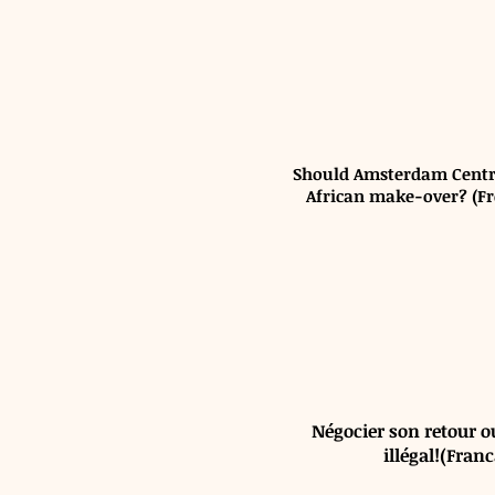
Should Amsterdam Centra
African make-over? (Fr
Unknown Track
-
Unknown Artist
00:00
/
00:00
Négocier son retour o
illégal!(Franc