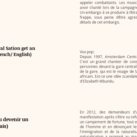
appeler combattants. Les musici
avoir chanté lors de la campagn
Un embargo à se produire à l’étr
frappe, sous peine d’être agre
détails de cet embargo.
l Sation get an
Vox pop:
ench/ English)
Depuis 1997, Amsterdam Central
C'est un grand chantier de con
personnes devant la gare central
de la gare, qui est le visage de l
africain. Est-ce une idée scanda
d'Elizabeth Mbundu.
En 2012, des demandeurs d'
manifestation après s'être vu refus
u devenir un
un campement de fortune, tout en
ais)
de l'homme et en dénonçant les
l'immigration et de la naturali
naturalisation a proposé au ma