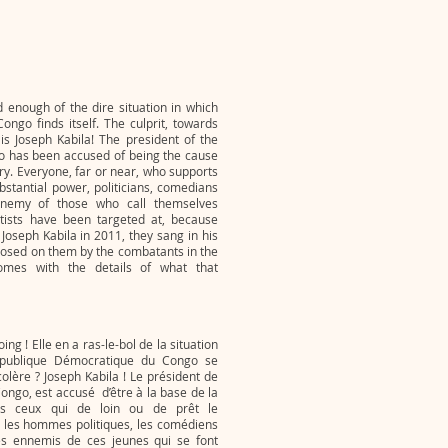
enough of the dire situation in which
ongo finds itself. The culprit, towards
 is Joseph Kabila! The president of the
o has been accused of being the cause
ntry. Everyone, far or near, who supports
ubstantial power, politicians, comedians
enemy of those who call themselves
rtists have been targeted at, because
Joseph Kabila in 2011, they sang in his
osed on them by the combatants in the
omes with the details of what that
ng ! Elle en a ras-le-bol de la situation
épublique Démocratique du Congo se
olère ? Joseph Kabila ! Le président de
ngo, est accusé d’être à la base de la
us ceux qui de loin ou de prêt le
, les hommes politiques, les comédiens
es ennemis de ces jeunes qui se font