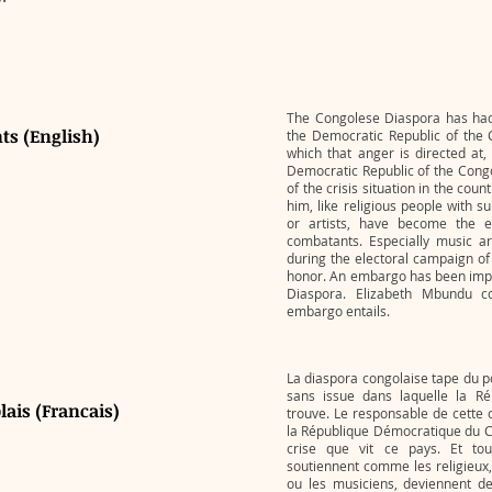
The Congolese Diaspora has had 
ts (English)
the Democratic Republic of the C
which that anger is directed at,
Democratic Republic of the Cong
of the crisis situation in the cou
him, like religious people with s
or artists, have become the 
combatants. Especially music a
during the electoral campaign of 
honor. An embargo has been imp
Diaspora. Elizabeth Mbundu c
embargo entails.
La diaspora congolaise tape du poi
sans issue dans laquelle la R
ais (Francais)
trouve. Le responsable de cette c
la République Démocratique du Co
crise que vit ce pays. Et to
soutiennent comme les religieux
ou les musiciens, deviennent d